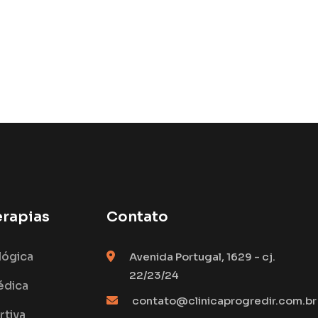
erapias
Contato
lógica
Avenida Portugal, 1629 - cj.
22/23/24
édica
contato@clinicaprogredir.com.br
tiva